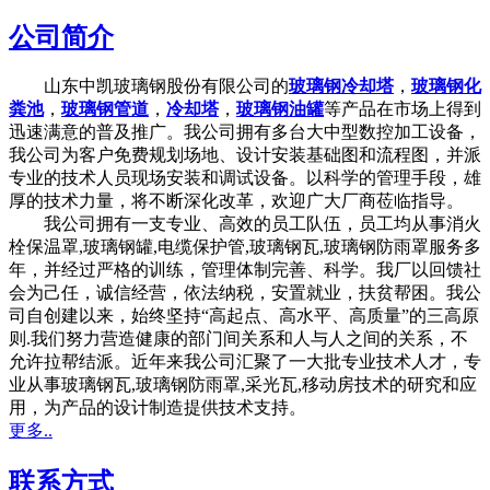
公司简介
山东中凯玻璃钢股份有限公司的
玻璃钢冷却塔
，
玻璃钢化
粪池
，
玻璃钢管道
，
冷却塔
，
玻璃钢油罐
等产品在市场上得到
迅速满意的普及推广。我公司拥有多台大中型数控加工设备，
我公司为客户免费规划场地、设计安装基础图和流程图，并派
专业的技术人员现场安装和调试设备。以科学的管理手段，雄
厚的技术力量，将不断深化改革，欢迎广大厂商莅临指导。
我公司拥有一支专业、高效的员工队伍，员工均从事消火
栓保温罩,玻璃钢罐,电缆保护管,玻璃钢瓦,玻璃钢防雨罩服务多
年，并经过严格的训练，管理体制完善、科学。我厂以回馈社
会为己任，诚信经营，依法纳税，安置就业，扶贫帮困。我公
司自创建以来，始终坚持“高起点、高水平、高质量”的三高原
则.我们努力营造健康的部门间关系和人与人之间的关系，不
允许拉帮结派。近年来我公司汇聚了一大批专业技术人才，专
业从事玻璃钢瓦,玻璃钢防雨罩,采光瓦,移动房技术的研究和应
用，为产品的设计制造提供技术支持。
更多..
联系方式